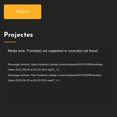
Miran's
Projectes
Media error: Format(s) not supported or source(s) not found
Reproductor
de
Descargar archivo: https://solarnet.cat/wp-content/uploads/2021/06/WhatsApp-
vídeo
Video-2021-06-02-at-20.20.55-6.mp4?_=1
Descargar archivo: http://solarnet.cat/wp-content/uploads/2021/06/WhatsApp-
Video-2021-06-02-at-20.20.55-6.mp4?_=1