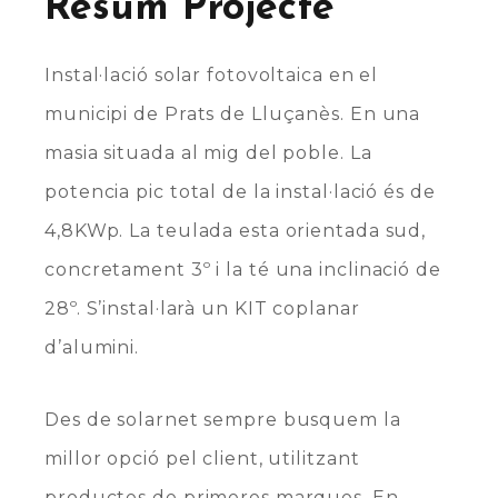
Resum Projecte
Instal·lació solar fotovoltaica en el
municipi de Prats de Lluçanès. En una
masia situada al mig del poble. La
potencia pic total de la instal·lació és de
4,8KWp. La teulada esta orientada sud,
concretament 3º i la té una inclinació de
28º. S’instal·larà un KIT coplanar
d’alumini.
Des de solarnet sempre busquem la
millor opció pel client, utilitzant
productes de primeres marques. En