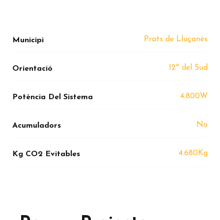
Prats de Lluçanès
Municipi
12º del Sud
Orientació
4.800W
Potència Del Sistema
No
Acumuladors
4.680Kg
Kg CO2 Evitables