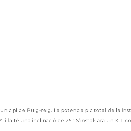
municipi de Puig-reig. La potencia pic total de la in
i la té una inclinació de 25º. S’instal·larà un KIT c