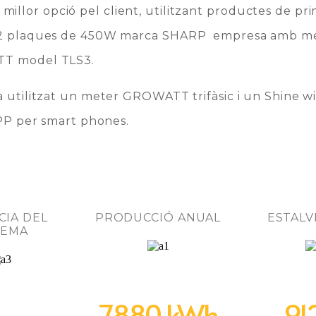
illor opció pel client, utilitzant productes de pr
e 12 plaques de 450W marca SHARP empresa amb mé
ATT model TLS3.
a utilitzat un meter GROWATT trifàsic i un Shine wi
 APP per smart phones.
IA DEL
PRODUCCIÓ ANUAL
ESTALV
TEMA
7.880 kWh
91