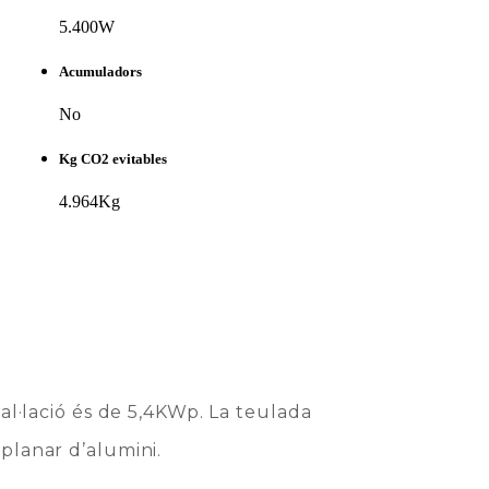
5.400W
Acumuladors
No
Kg CO2 evitables
4.964Kg
stal·lació és de 5,4KWp. La teulada
oplanar d’alumini.