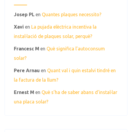
Josep PL
en
Quantes plaques necessito?
Xavi
en
La pujada elèctrica incentiva la
instal·lació de plaques solar, perquè?
Francesc M
en
Què significa l’autoconsum
solar?
Pere Arnau
en
Quant val i quin estalvi tindré en
la factura de la llum?
Ernest M
en
Què s’ha de saber abans d’instal·lar
una placa solar?