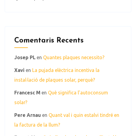
Comentaris Recents
Josep PL
en
Quantes plaques necessito?
Xavi
en
La pujada elèctrica incentiva la
instal·lació de plaques solar, perquè?
Francesc M
en
Què significa l’autoconsum
solar?
Pere Arnau
en
Quant val i quin estalvi tindré en
la factura de la llum?