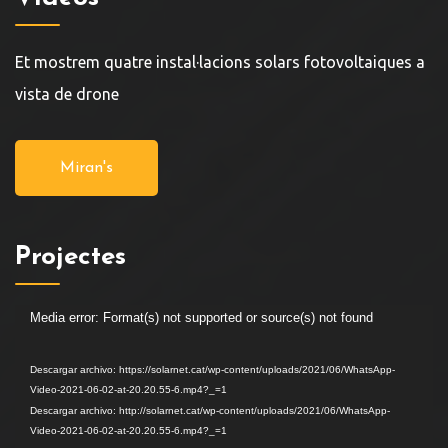
Et mostrem quatre instal·lacions solars fotovoltaiques a
vista de drone
Miran's
Projectes
Media error: Format(s) not supported or source(s) not found
Reproductor
de
Descargar archivo: https://solarnet.cat/wp-content/uploads/2021/06/WhatsApp-
vídeo
Video-2021-06-02-at-20.20.55-6.mp4?_=1
Descargar archivo: http://solarnet.cat/wp-content/uploads/2021/06/WhatsApp-
Video-2021-06-02-at-20.20.55-6.mp4?_=1