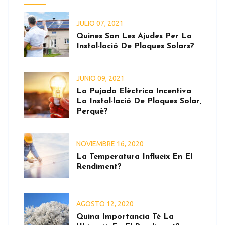
JULIO
07
, 2021
Quines Son Les Ajudes Per La
Instal·lació De Plaques Solars?
JUNIO
09
, 2021
La Pujada Elèctrica Incentiva
La Instal·lació De Plaques Solar,
Perquè?
NOVIEMBRE
16
, 2020
La Temperatura Influeix En El
Rendiment?
AGOSTO
12
, 2020
Quina Importancia Té La