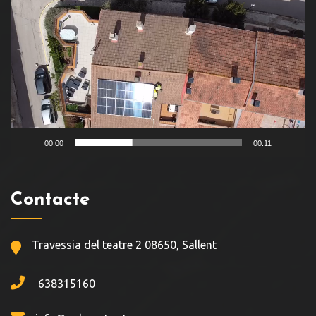
Reproductor
de
vídeo
00:00
00:11
Contacte
Travessia del teatre 2 08650, Sallent
638315160