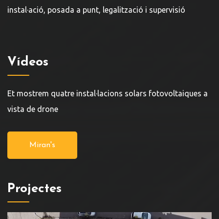
instal·ació, posada a punt, legalització i supervisió
Vídeos
Et mostrem quatre instal·lacions solars fotovoltaiques a
vista de drone
Miran's
Projectes