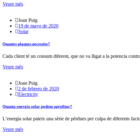
Veure més
Joan Puig
19 de mayo de 2020
Solar
Quantes plaques necessito?
Cada client té un consum diferent, que no va lligat a la potencia contr
Veure més
Joan Puig
2 de febrero de 2020
Electricity
Quanta energia solar podem aprofitar?
L’energia solar pateix una sèrie de pèrdues per culpa de diferents factor
Veure més