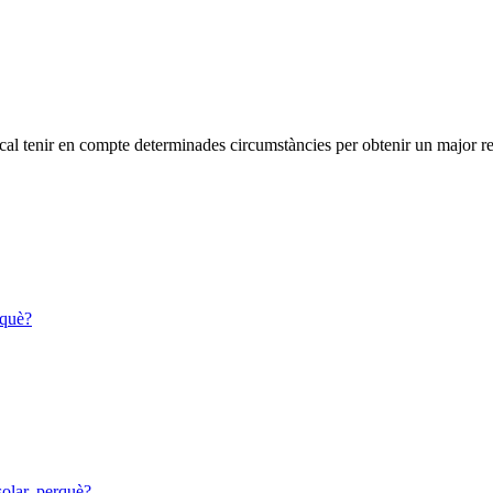
ar cal tenir en compte determinades circumstàncies per obtenir un major 
rquè?
solar, perquè?