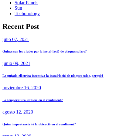
Solar Panels
Sun
Techonology
Recent Post
julio
07
, 2021
Quines son les ajudes per la instal·lació de plaques solars?
junio
09
, 2021
La pujada elèctrica incentiva la instal·lació de plaques solar, perquè?
noviembre
16
, 2020
La temperatura influeix en el rendiment?
agosto
12
, 2020
Quina importancia té la ubicació en el rendiment?