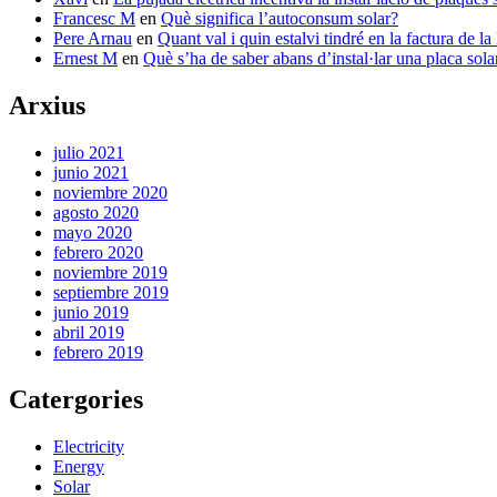
Francesc M
en
Què significa l’autoconsum solar?
Pere Arnau
en
Quant val i quin estalvi tindré en la factura de la
Ernest M
en
Què s’ha de saber abans d’instal·lar una placa sola
Arxius
julio 2021
junio 2021
noviembre 2020
agosto 2020
mayo 2020
febrero 2020
noviembre 2019
septiembre 2019
junio 2019
abril 2019
febrero 2019
Catergories
Electricity
Energy
Solar