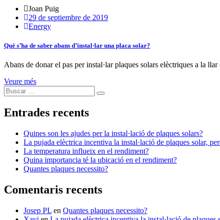
Joan Puig
29 de septiembre de 2019
Energy
Què s’ha de saber abans d’instal·lar una placa solar?
Abans de donar el pas per instal·lar plaques solars elèctriques a la ll
Veure més
Search
Search
for:
Entrades recents
Quines son les ajudes per la instal·lació de plaques solars?
La pujada elèctrica incentiva la instal·lació de plaques solar, pe
La temperatura influeix en el rendiment?
Quina importancia té la ubicació en el rendiment?
Quantes plaques necessito?
Comentaris recents
Josep PL
en
Quantes plaques necessito?
Xavi
en
La pujada elèctrica incentiva la instal·lació de plaques 