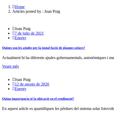
Home
Articles posted by : Joan Puig
Joan Puig
7 de julio de 2021
Energy
Quines son les ajudes per la instal·lació de plaques solars?
Actualment hi ha diferents ajudes gobernamentals, autonòmiques i munic
Veure més
Joan Puig
12 de agosto de 2020
Energy
Quina importancia té la ubicació en el rendiment?
En aquest article es quantifiquen les pèrdues del sistema solar fotovolta