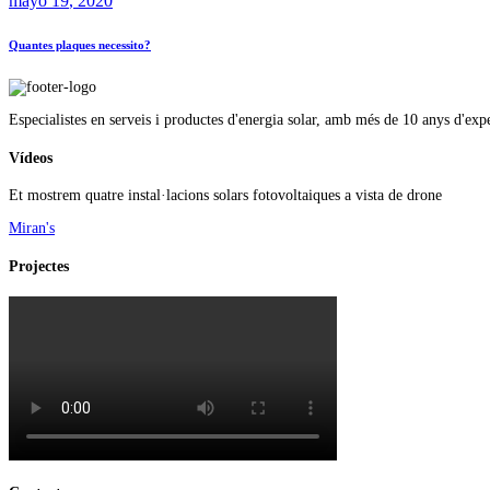
mayo
19
, 2020
Quantes plaques necessito?
Especialistes en serveis i productes d'energia solar, amb més de 10 anys d'exper
Vídeos
Et mostrem quatre instal·lacions solars fotovoltaiques a vista de drone
Miran's
Projectes